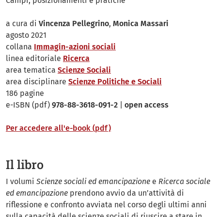
Campi, posizionamenti e pratiche
a cura di
Vincenza Pellegrino
,
Monica Massari
agosto 2021
collana
Immagin-azioni sociali
linea editoriale
Ricerca
area tematica
Scienze Sociali
area disciplinare
Scienze Politiche e Sociali
186 pagine
e-ISBN (pdf)
978-88-3618-091-2
|
open access
Per accedere all'e-book (pdf)
Il libro
I volumi
Scienze sociali ed emancipazione
e
Ricerca sociale
ed emancipazione
prendono avvio da un’attività di
riflessione e confronto avviata nel corso degli ultimi anni
sulla capacità delle scienze sociali di riuscire a stare in