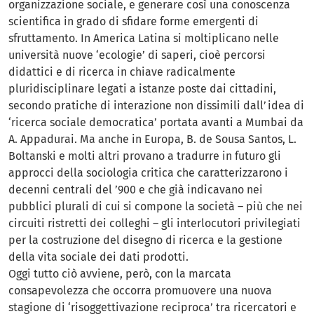
organizzazione sociale, e generare così una conoscenza
scientifica in grado di sfidare forme emergenti di
sfruttamento. In America Latina si moltiplicano nelle
università nuove ‘ecologie’ di saperi, cioè percorsi
didattici e di ricerca in chiave radicalmente
pluridisciplinare legati a istanze poste dai cittadini,
secondo pratiche di interazione non dissimili dall’idea di
‘ricerca sociale democratica’ portata avanti a Mumbai da
A. Appadurai. Ma anche in Europa, B. de Sousa Santos, L.
Boltanski e molti altri provano a tradurre in futuro gli
approcci della sociologia critica che caratterizzarono i
decenni centrali del ’900 e che già indicavano nei
pubblici plurali di cui si compone la società – più che nei
circuiti ristretti dei colleghi – gli interlocutori privilegiati
per la costruzione del disegno di ricerca e la gestione
della vita sociale dei dati prodotti.
Oggi tutto ciò avviene, però, con la marcata
consapevolezza che occorra promuovere una nuova
stagione di ‘risoggettivazione reciproca’ tra ricercatori e