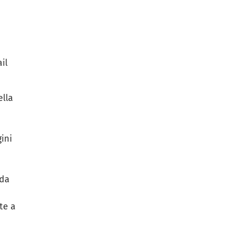
il
ella
ini
 da
te a