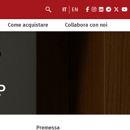
facebook
instagram
linkedin
telegra
twit
y
IT
EN
Cerca
Come acquistare
Collabora con noi
P
Premessa