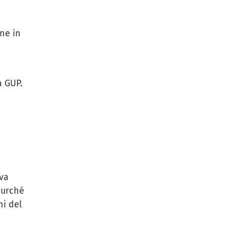
one in
a GUP.
ova
purché
ni del