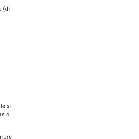
 (di
o
le si
ne o
arere