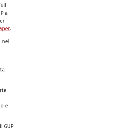
ull
UP a
er
Paper
.
e nel
sta
rte
to e
li GUP