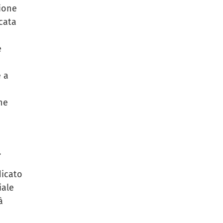
ione
icata
e
e a
ne
.
dicato
iale
à