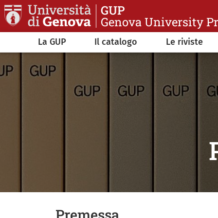
Salta al contenuto principale
GUP
Genova University P
Navigazione principale
La GUP
Il catalogo
Le riviste
Premessa